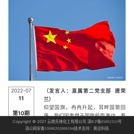
2022-07
（发言人：直属第二党支部 唐荣
11
兰）
仰望国旗，冉冉升起，耳畔国歌回
第10期
荡，我们因肃然于国旗前而激动。看
Copyright © 2021 云南先锋化工有限公司
滇ICP备05002333号
着鲜艳的五星红旗我最先想到的就是
技术支持：
滇公网安备53080202000194
奥远科技
那些为党和人民无私奉献的革命先烈