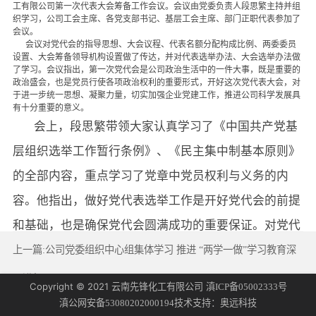
工有限公司第一次代表大会筹备工作会议。会议由党委负责人段思繁主持并组
织学习，公司工会主席、各党支部书记、基层工会主席、部门正职代表参加了
会议。
会议对党代会的指导思想、大会议程、代表名额分配构成比例、两委委员
设置、大会筹备领导机构设置做了传达，并对代表选举办法、大会选举办法做
了学习。会议指出，第一次党代会是公司政治生活中的一件大事，既是重要的
政治盛会，也是党员行使各项政治权利的重要形式，开好这次党代表大会，对
于进一步统一思想、凝聚力量，切实加强企业党建工作，推进公司科学发展具
有十分重要的意义。
会上，段思繁带领大家认真学习了《中国共产党基
层组织选举工作暂行条例》、《民主集中制基本原则》
的全部内容，重点学习了党章中党员权利与义务的内
容。他指出，做好党代表选举工作是开好党代会的前提
和基础，也是确保党代会圆满成功的重要保证。对党代
表选举工作和两委委员的酝酿提名过程，各党支部要以
上一篇:公司党委组织中心组集体学习 推进 “两学一做”学习教育深
强烈的政治责任感和高度负责的精神，精心组织、充分
入进行
下一篇:公司举办第二届钓鱼比赛
Copyright © 2021 云南先锋化工有限公司
滇ICP备05002333号
发扬党内民主，调动公司党组织和党员的积极性、创造
技术支持：
滇公网安备53080202000194
奥远科技